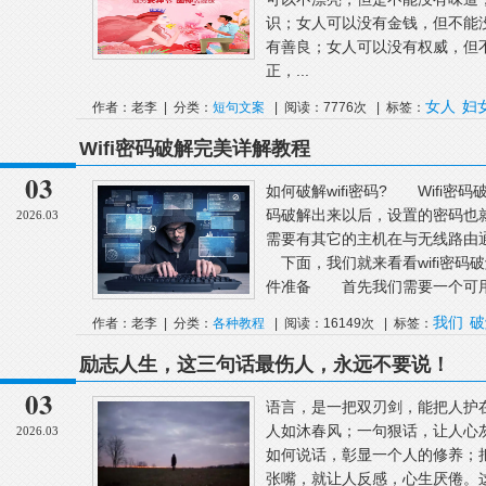
识；女人可以没有金钱，但不能
有善良；女人可以没有权威，但
正，...
女人
妇
作者：老李 | 分类：
短句文案
| 阅读：7776次 | 标签：
Wifi密码破解完美详解教程
03
如何破解wifi密码? Wifi密
码破解出来以后，设置的密码也
2026.03
需要有其它的主机在与无线路由
下面，我们就来看看wifi密
件准备 首先我们需要一个可用来
我们
破
作者：老李 | 分类：
各种教程
| 阅读：16149次 | 标签：
励志人生，这三句话最伤人，永远不要说！
03
语言，是一把双刃剑，能把人护
人如沐春风；一句狠话，让人心
2026.03
如何说话，彰显一个人的修养；
张嘴，就让人反感，心生厌倦。