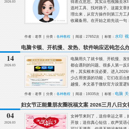
得差点意思。其实豆包视频去水
2026.03
选对工具、找对路子。这篇文章把
理出来，从官方操作到第三方工
收藏备用。在开始之前先说一句：
水印
视
作者：老李 | 分类：
各种教程
| 阅读：27652次 | 标签：
电脑卡顿、开机慢、发热、软件响应迟钝怎么办
些问题全可解决
14
电脑用久了就卡顿、开机慢、发
都会遇到的问题。很多人第一反
2026.03
件，其实根本没必要。进入2026年
少占用资源的功能，它们在后台
越慢。本文基于微软官方设置逻辑
电脑
关
作者：老李 | 分类：
各种教程
| 阅读：19335次 | 标签：
妇女节正能量朋友圈祝福文案 2026三月八日
片
04
女神节来到了，送你幸运之草，
开放；送你真心短信，欢声笑语
2026.03
可以不漂亮，但是不能没有味道