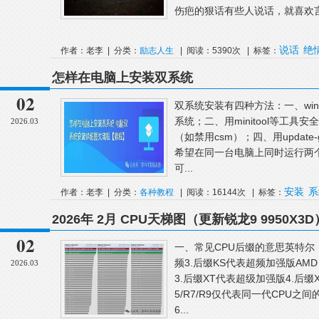
伤疤的狠话有些人说话，就喜欢言
说话
绝
作者：老李 | 分类：
励志人生
| 阅读：5390次 | 标签：
怎样在电脑上安装双系统
02
双系统安装有四种方法：一、wi
系统；二、用minitool等工具安
2026.03
（如禁用csm）；四、用update-g
希望在同一台电脑上同时运行两个操作
可...
安装
系
作者：老李 | 分类：
各种教程
| 阅读：16144次 | 标签：
区
2026年 2月 CPU天梯图（更新锐龙9 9950X3D
02
一、常见CPU后缀的意思英特尔：
频3.后缀KS代表超频加强版AM
2026.03
3.后缀XT代表超级加强版4.后缀X3D
5/R7/R9仅代表同一代CPU之间
6...