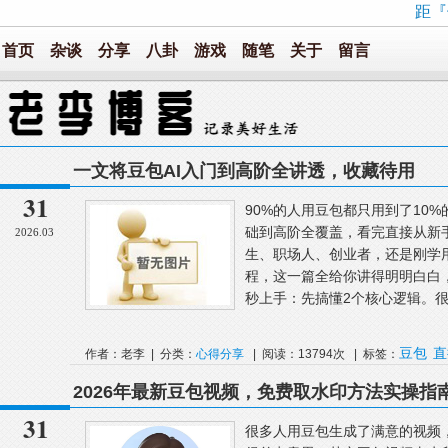
距『
首页
杂谈
分享
八卦
游戏
随笔
关于
留言
一文将豆包AI入门到高阶全讲透，收藏待用
31
90%的人用豆包都只用到了10%
础到高阶全覆盖，看完直接从新
2026.03
生、职场人、创业者，还是刚学
程，这一篇全给你讲得明明白白
秒上手：先搞懂2个核心逻辑。很
豆包
直
作者：老李 | 分类：
心得分享
| 阅读：13794次 | 标签：
2026年最新豆包视频，免费取水印方法实操指
31
很多人用豆包生成了满意的视频