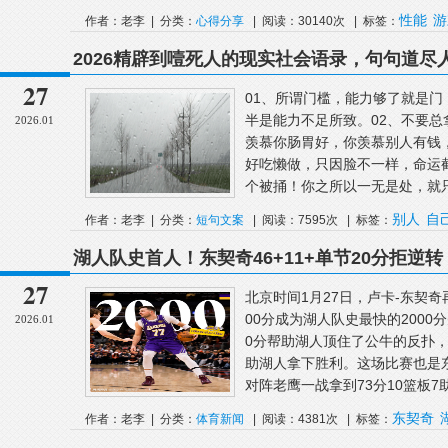
性能
游
作者：老李 | 分类：
心得分享
| 阅读：30140次 | 标签：
2026精辟到噎死人的现实社会语录，句句道尽
27
01、所谓门槛，能力够了就是
半是能力不足所致。02、不要
2026.01
羡慕你肠胃好，你羡慕别人有钱
好吃懒做，只因脸不一样，命运
个被捅！你之所以一无是处，就只是
别人
自
作者：老李 | 分类：
短句文案
| 阅读：7595次 | 标签：
湖人队史首人！东契奇46+11+单节20分拒逆转
27
北京时间1月27日，卢卡-东契奇
00分成为湖人队史最快的200
2026.01
0分帮助湖人顶住了公牛的反扑，全
助湖人拿下胜利。这场比赛也是
对阵老鹰一战拿到73分10篮板7助攻
东契奇
作者：老李 | 分类：
体育新闻
| 阅读：4381次 | 标签：