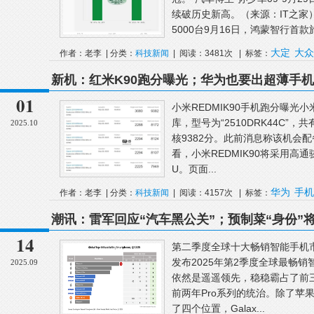
续破历史新高。（来源：IT之家
5000台9月16日，鸿蒙智行首款旅
大定
大众
作者：老李 | 分类：
科技新闻
| 阅读：3481次 | 标签：
新机：红米K90跑分曝光；华为也要出超薄手机；O
耀Magic8 Pro真机长这样
01
小米REDMIK90手机跑分曝光小米R
库，型号为“2510DRK44C”
2025.10
核9382分。此前消息称该机会配
看，小米REDMIK90将采用高通骁
U。页面...
华为
手机
作者：老李 | 分类：
科技新闻
| 阅读：4157次 | 标签：
潮讯：雷军回应“汽车黑公关”；预制菜“身份”将迎
了；OriginOS6互联升级
14
第二季度全球十大畅销智能手机市场调研
发布2025年第2季度全球最畅销智
2025.09
依然是遥遥领先，稳稳霸占了前三位
前两年Pro系列的统治。除了苹
了四个位置，Galax...