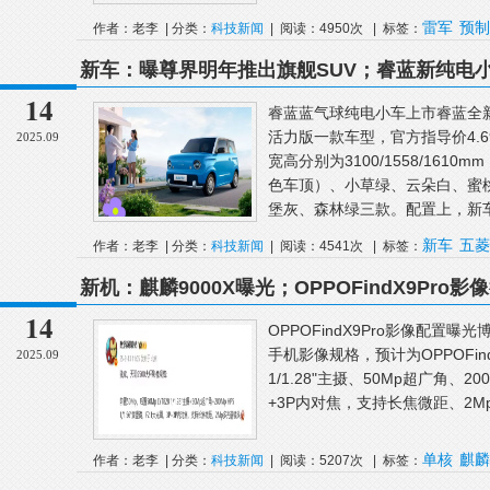
雷军
预制
作者：老李 | 分类：
科技新闻
| 阅读：4950次 | 标签：
列
新车：曝尊界明年推出旗舰SUV；睿蓝新纯电小车4
车图曝光；追觅汽车宣布完成首轮融资
14
睿蓝蓝气球纯电小车上市睿蓝全
活力版一款车型，官方指导价4.6
2025.09
宽高分别为3100/1558/161
色车顶）、小草绿、云朵白、蜜
堡灰、森林绿三款。配置上，新车提供
新车
五菱
作者：老李 | 分类：
科技新闻
| 阅读：4541次 | 标签：
新机：麒麟9000X曝光；OPPOFindX9Pro
一大波国产Air手机要来了
14
OPPOFindX9Pro影像配置
手机影像规格，预计为OPPOFindX
2025.09
1/1.28"主摄、50Mp超广角、200
+3P内对焦，支持长焦微距、2Mp
单核
麒麟
作者：老李 | 分类：
科技新闻
| 阅读：5207次 | 标签：