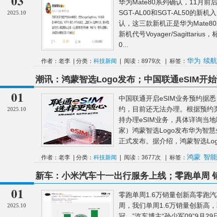
03
华为Mate80系列确认，11月前
SGT-AL00和SGT-AL50的
2025.10
认，这三款新机正是华为Mate8
新机代号Voyager/Sagittar
0...
华为
续航
作者：老李 | 分类：
科技新闻
| 阅读：8979次 | 标签：
潮讯：鸿蒙智选Logo发布；中国联通eSIM
全事故；苹果发布iOS 26.0.1正式版更新
01
中国联通开启eSIM业务预约据悉
约，目前还无法办理。根据预约页
2025.10
持办理eSIM业务，具体详询当地
家）鸿蒙智选Logo发布华为智慧
正式发布。据介绍，鸿蒙智选Logo
鸿蒙
智能
作者：老李 | 分类：
科技新闻
| 阅读：3677次 | 标签：
新车：小米汽车十一出行服务上线；零跑单周 销
15000台；一汽大众抽新车免费开一年
01
零跑单周1.6万销量创新高零跑汽
周，我们单周1.6万销量创新高
2025.10
冠。”汽车博主“孙少军09”9月2