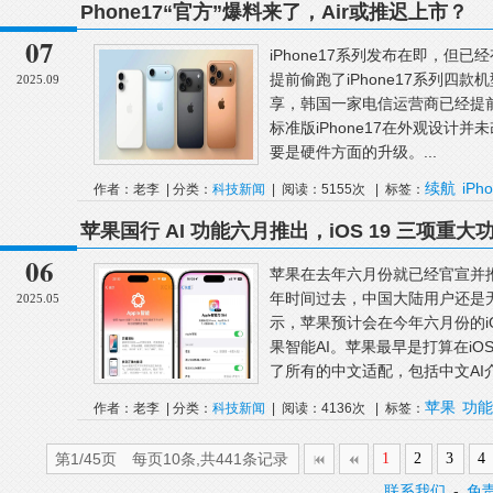
Phone17“官方”爆料来了，Air或推迟上市？
07
iPhone17系列发布在即，但
提前偷跑了iPhone17系列四款
2025.09
享，韩国一家电信运营商已经提前“
标准版iPhone17在外观设计并
要是硬件方面的升级。...
续航
iPho
作者：老李 | 分类：
科技新闻
| 阅读：5155次 | 标签：
迟
苹果国行 AI 功能六月推出，iOS 19 三项重大
06
苹果在去年六月份就已经官宣并
年时间过去，中国大陆用户还是
2025.05
示，苹果预计会在今年六月份的iO
果智能AI。苹果最早是打算在iO
了所有的中文适配，包括中文AI介
苹果
功能
作者：老李 | 分类：
科技新闻
| 阅读：4136次 | 标签：
第1/45页 每页10条,共441条记录
1
2
3
4
联系我们
-
免