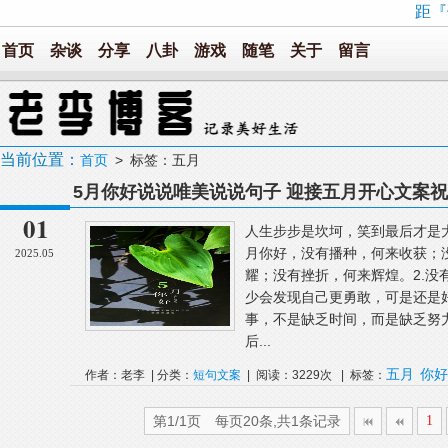
距『
首页
杂谈
分享
八卦
游戏
随笔
关于
留言
当前位置：
首页
> 标签：五月
5月你好说说唯美说说句子 迎接五月开心文案祝
01
人生步步是坎坷，笑到最后才是
月你好，没有播种，何来收获；
2025.05
耀；没有挫折，何来辉煌。2.没
少会发现自己更勇敢，可是还是
事，不是缺乏时间，而是缺乏努
后...
五月
你好
作者：老李 | 分类：
短句文案
| 阅读：3229次 | 标签：
第1/1页 每页20条,共1条记录
1