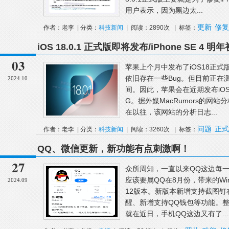
用户表示，因为黑边太...
更新
修复
作者：老李 | 分类：
科技新闻
| 阅读：2890次 | 标签：
iOS 18.0.1 正式版即将发布/iPhone SE 4 明
03
苹果上个月中发布了iOS18正
依旧存在一些Bug。但目前正在测
2024.10
间。因此，苹果会在近期发布iOS
G。据外媒MacRumors的网站分
在以往，该网站的分析日志...
问题
正式
作者：老李 | 分类：
科技新闻
| 阅读：3260次 | 标签：
18.0
QQ、微信更新，新功能有点刺激啊！
27
众所周知，一直以来QQ这边每
应该要属QQ在8月份，带来的Windows
2024.09
12版本。新版本新增支持截图
醒、新增支持QQ钱包等功能。
就在近日，手机QQ这边又有了...