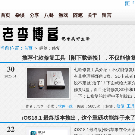
距『
首页
杂谈
分享
八卦
游戏
随笔
关于
留言
当前位置：
首页
> 标签：修复
推荐七款修复工具【附下载链接】，不仅能修复
卡
30
七款修复工具介绍：不仅能修复U
有非物理损坏的U盘、SD卡或者
2025.04
说不定就“活了”！下面就给大家
修复U盘，而且还能修复SD卡和
一下：1.修复的过程中不能拔出，
修复
工具
作者：老李 | 分类：
软件下载
| 阅读：5605次 | 标签：
iOS18.1 最终版本推出，这个重磅功能终于来
22
iOS18.1最终版推出苹果在今天