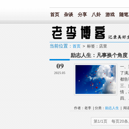
首页
杂谈
分享
八卦
游戏
随笔
当前位置：
首页
> 标签：店里
励志人生：凡事换个角度
09
一、
了满
2025.05
都告
三、
情，
四、.
作者：老李 | 分类：
励志人生
| 阅
第1/1页 每页20条