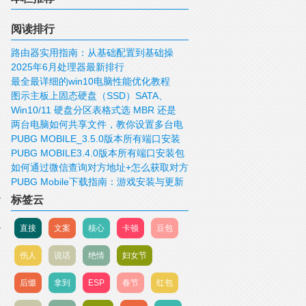
阅读排行
路由器实用指南：从基础配置到基础操
2025年6月处理器最新排行
作！
最全最详细的win10电脑性能优化教程
图示主板上固态硬盘（SSD）SATA、
Win10/11 硬盘分区表格式选 MBR 还是
mSATA、M.2、PCIE接口
两台电脑如何共享文件，教你设置多台电
GUID/GPT 好？
PUBG MOBILE_3.5.0版本所有端口安装
脑共享文件
PUBG MOBILE3.4.0版本所有端口安装包
包下载
如何通过微信查询对方地址+怎么获取对方
下载
PUBG Mobile下载指南：游戏安装与更新
IP，查询对方的位置
标签云
直接
文案
核心
卡顿
豆包
伤人
说话
绝情
妇女节
后缀
拿到
ESP
春节
红包