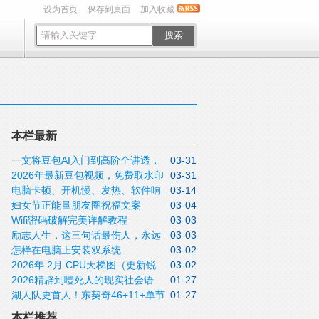
设为首页
保存到桌面
加入收藏
搜索
本栏最新
一文将豆包AI入门到高阶全讲透，
03-31
2026年最新豆包视频，免费取水印
03-31
收藏待用
电脑卡顿、开机慢、发热、软件响
03-14
方法实操指南
妇女节正能量朋友圈祝福文案
03-04
应迟钝怎么办？关闭这5个设置不用重装，
Wifi密码破解完美详解教程
03-03
2026三月八日女神节说说带非常漂亮的女
这些问题全可解决
励志人生，这三句话最伤人，永远
03-03
神节图片
怎样在电脑上安装双系统
03-02
不要说！
2026年 2月 CPU天梯图（更新锐
03-02
2026精辟到噎死人的现实社会语
01-27
龙9 9950X3D）
湖人队史首人！东契奇46+11+单节
01-27
录，句句道尽人性
20分拒逆转
本栏推荐