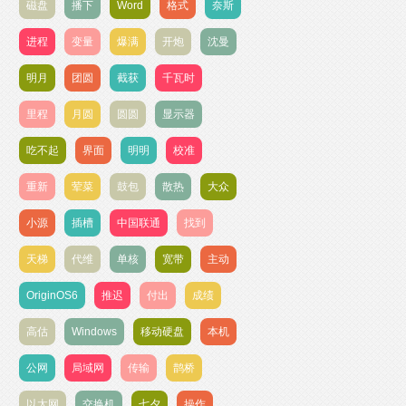
磁盘
播下
Word
格式
奈斯
进程
变量
爆满
开炮
沈曼
明月
团圆
截获
千瓦时
里程
月圆
圆圆
显示器
吃不起
界面
明明
校准
重新
荤菜
鼓包
散热
大众
小源
插槽
中国联通
找到
天梯
代维
单核
宽带
主动
OriginOS6
推迟
付出
成绩
高估
Windows
移动硬盘
本机
公网
局域网
传输
鹊桥
以太网
交换机
七夕
操作