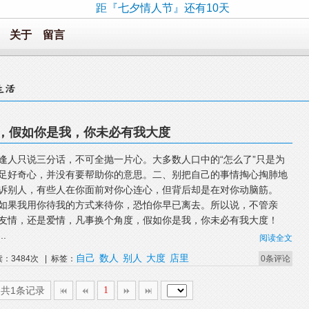
距『七夕情人节』还有10天
关于
留言
，假如你是我，你未必有我大度
逢人只说三分话，不可全抛一片心。大多数人口中的“怎么了”只是为
足好奇心，并没有要帮助你的意思。二、别把自己的事情掏心掏肺地
诉别人，有些人在你面前对你心连心，但背后却是在对你动脑筋。
如果我用你待我的方式来待你，恐怕你早已离去。所以说，不管亲
友情，还是爱情，凡事换个角度，假如你是我，你未必有我大度！
..
阅读全文
自己
数人
别人
大度
店里
读：3484次 | 标签：
0条评论
,共1条记录
1