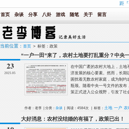
距『
首页
杂谈
分享
八卦
游戏
随笔
关于
留言
当前位置：
首页
> 标签：政策
“一户一田”来了，农村土地要打乱重分？中央
23
在中国广袤的农村大地上，土地
济发展的核心要素。然而，长期以
2025.05
困扰着无数农村家庭，成为制约
瓶颈。随着中央一号文件的发布，
策正式进入公众视野，引发了社会
土地
一户
农
作者：老李 | 分类：
杂谈
| 阅读：4584次 | 标签：
大好消息：农村没结婚的有福了，政策已出！