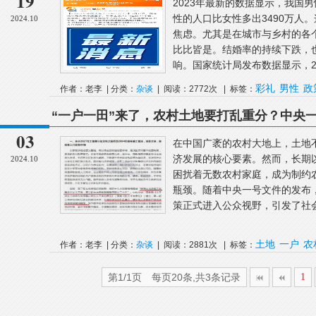
19
2023年最新的数据显示，我国男性
性的人口比女性多出3490万人
2024.10
焦虑。尤其是在城市与乡村的各
比比皆是。结婚率的持续下跌，
响。国家统计局发布数据显示，202
彩礼
男性
政
作者：老李 | 分类：
杂谈
| 阅读：2772次 | 标签：
“一户一田”来了，农村土地要打乱重分？中央
03
在中国广袤的农村大地上，土地
济发展的核心要素。然而，长期以
2024.10
困扰着无数农村家庭，成为制约
瓶颈。随着中央一号文件的发布，
策正式进入公众视野，引发了社会
土地
一户
农
作者：老李 | 分类：
杂谈
| 阅读：2881次 | 标签：
第1/1页 每页20条,共3条记录
1