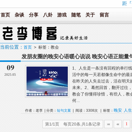
距『
首页
杂谈
分享
八卦
游戏
随笔
关于
留言
当前位置：
首页
> 标签：教会
发朋友圈的晚安心语暖心说说 晚安心语正能量
09
1、人生是一条没有回程的单行
活中的每一天若都像生命中的最
2025.05
在昨天的人失去过去，活在明天
未来。2、蓦然回首，翻开过往
教会了你懂得珍惜，有些人，教
何...
晚安
人生
作者：老李 | 分类：
短句文案
| 阅读：3308次 | 标签：
第1/1页 每页20条,共1条记录
1