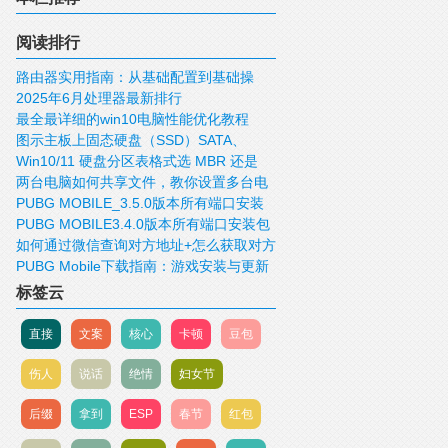
阅读排行
路由器实用指南：从基础配置到基础操
2025年6月处理器最新排行
作！
最全最详细的win10电脑性能优化教程
图示主板上固态硬盘（SSD）SATA、
Win10/11 硬盘分区表格式选 MBR 还是
mSATA、M.2、PCIE接口
两台电脑如何共享文件，教你设置多台电
GUID/GPT 好？
PUBG MOBILE_3.5.0版本所有端口安装
脑共享文件
PUBG MOBILE3.4.0版本所有端口安装包
包下载
如何通过微信查询对方地址+怎么获取对方
下载
PUBG Mobile下载指南：游戏安装与更新
IP，查询对方的位置
标签云
直接
文案
核心
卡顿
豆包
伤人
说话
绝情
妇女节
后缀
拿到
ESP
春节
红包