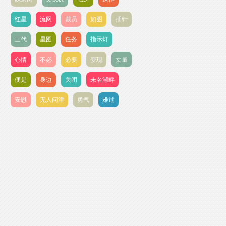
红星
流网
裁员
如图
插针
三代
星图
任务
指示灯
心情
不必
必要
变现
丈量
便是
身边
关闭
未名湖畔
安慰
无人问津
勇气
难过