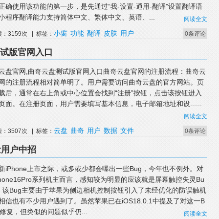
正确使用该功能的第一步，是先通过“我-设置-通用-翻译”设置翻译语
小程序翻译能力支持简体中文、繁体中文、英语、...
阅读全文
小窗
功能
翻译
皮肤
用户
读：3159次 | 标签：
0条评论
测试版官网入口
云盘官网,曲奇云盘测试版官网入口曲奇云盘官网的注册流程：曲奇云
网的注册流程相对简单明了。用户需要访问曲奇云盘的官方网站。页
载后，通常在右上角或中心位置会找到“注册”按钮，点击该按钮进入
页面。在注册页面，用户需要填写基本信息，电子邮箱地址和设......
阅读全文
云盘
曲奇
用户
数据
文件
读：3507次 | 标签：
0条评论
大量用户中招
新iPhone上市之际，或多或少都会曝出一些Bug，今年也不例外。对
Phone16Pro系列机主而言，感知较为明显的应该就是屏幕触控失灵Bu
。该Bug主要由于苹果为侧边相机控制按钮引入了未经优化的防误触机
相信也有不少用户遇到了。虽然苹果已在iOS18.0.1中提及了对这一B
的修复，但类似的问题似乎仍...
阅读全文