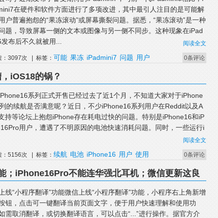
dmini7在硬件和软件方面进行了多项改进，其中最引人注目的是可能解
用户普遍抱怨的“果冻滚动”或屏幕撕裂问题。据悉，“果冻滚动”是一种
问题，导致屏幕一侧的文本或图像与另一侧不同步。这种现象在iPad
i6发布后不久就被用...
阅读全文
可能
果冻
iPadmini7
问题
用户
读：3097次 | 标签：
0条评论
槽，iOS18的锅？
iPhone16系列正式开售已经过去了近1个月，不知道大家对于iPhone
系列的续航是否满意呢？近日，不少iPhone16系列用户在Reddit以及A
le支持等论坛上抱怨iPhone存在耗电过快的问题。特别是iPhone16和iP
ne16Pro用户，遭遇了不明原因的电池快速消耗问题。同时，一些运行i
.
阅读全文
续航
电池
iPhone16
用户
使用
读：5156次 | 标签：
0条评论
；iPhone16Pro不能连华强北耳机；微信更新这良
窗大升级
上线“小程序翻译”功能微信上线“小程序翻译”功能，小程序右上角新增
按钮，点击可一键翻译当前页面文字，便于用户快速理解和使用功
如需取消翻译，或切换翻译语言，可以点击“...”进行操作。据官方介