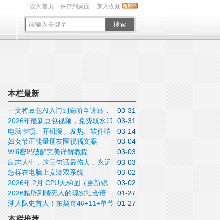
设为首页
保存到桌面
加入收藏
搜索
本栏最新
一文将豆包AI入门到高阶全讲透，
03-31
2026年最新豆包视频，免费取水印
03-31
收藏待用
电脑卡顿、开机慢、发热、软件响
03-14
方法实操指南
妇女节正能量朋友圈祝福文案
03-04
应迟钝怎么办？关闭这5个设置不用重装，
Wifi密码破解完美详解教程
03-03
2026三月八日女神节说说带非常漂亮的女
这些问题全可解决
励志人生，这三句话最伤人，永远
03-03
神节图片
怎样在电脑上安装双系统
03-02
不要说！
2026年 2月 CPU天梯图（更新锐
03-02
2026精辟到噎死人的现实社会语
01-27
龙9 9950X3D）
湖人队史首人！东契奇46+11+单节
01-27
录，句句道尽人性
20分拒逆转
本栏推荐