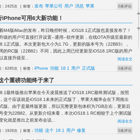
发布
苹果公司
用户
消息
苹果
读：2425次 | 标签：
0条评论
行iPhone可用6大新功能！
着M4版iMac的发布，昨日晚些时候，iOS18.1正式版也直接发布了！
升级的用户可直接打开设置--通用--软件更新，在线OTA升级至最新的
S18.1正式版。本次更新包大小为1.7G，更新的版本号为（22B83），
周的RC版（22B82）不同，因此上周已经更新至iOS18.1RC版的用户
以直接升级至...
阅读全文
iPhone
功能
18.1
用户
正式版
读：6295次 | 标签：
0条评论
出，这个重磅功能终于来了
S18.1最终版推出苹果在今天凌晨推送了iOS18.1RC最终测试版，按照
，这个应该就是iOS18.1未来的正式版了，苹果大概率会在下周推出
式版。由于是最终版更新，所以完整更新包体积为7GB左右，更新后
号变为22B82。从更新介绍来看，本次iOS18.1 RC相较于上个测试版
变化就是推出之前发布会说...
阅读全文
功能
这个
18.1
用户
修复
读：1928次 | 标签：
0条评论