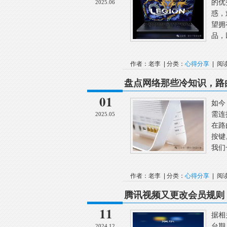
的优
2025.06
惑，
望拥
品，
作者：老李 | 分类：
心得分享
| 阅
盘点网络那些冷知识，路
01
如今
需连
2025.05
在路
按键
我们
作者：老李 | 分类：
心得分享
| 阅
腾讯视频又更改会员规则
11
据相
台期
2024.12