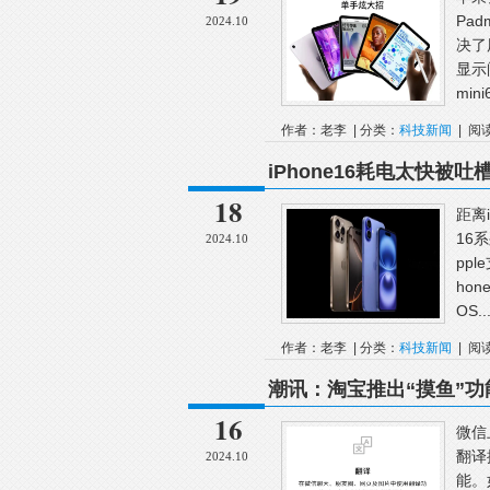
Pa
2024.10
决了
显示
min
作者：老李 | 分类：
科技新闻
| 阅
iPhone16耗电太快被吐
18
距离
16
2024.10
pp
ho
OS..
作者：老李 | 分类：
科技新闻
| 阅
潮讯：淘宝推出“摸鱼”功能
心功能；ColorOS15小
16
微信
翻译
2024.10
能。