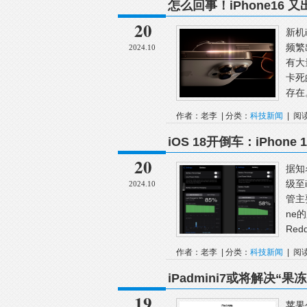
怎么回事！iPhone16
20
新机
频繁
2024.10
有大
卡死
存在
作者：老李 | 分类：
科技新闻
| 阅
池
iOS 18开倒车：iPho
20
据知
级至
2024.10
管主
ne
Red
作者：老李 | 分类：
科技新闻
| 阅
iPadmini7或将解决“果
19
苹果