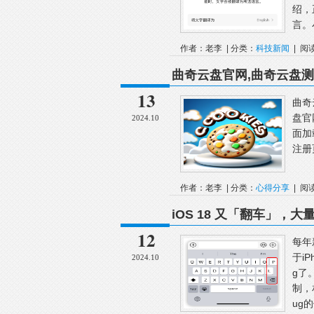
绍，
言。
作者：老李 | 分类：
科技新闻
| 阅
曲奇云盘官网,曲奇云盘
13
曲奇
盘官
2024.10
面加
注册
作者：老李 | 分类：
心得分享
| 阅
iOS 18 又「翻车」，
12
每年
于i
2024.10
g了
制，
ug