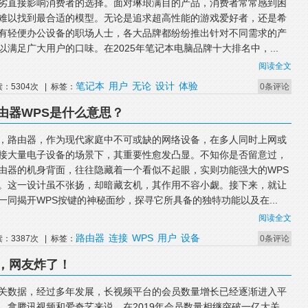
劣直接影响消费者的选择。面对琳琅满目的产品，消费者常常感到困
难以找到最合适的模型。无论是追求超高性能的游戏爱好者，还是希
有轻便办公设备的职场人士，各大品牌都纷纷推出针对不同需求的产
以满足广大用户的口味。在2025年笔记本电脑品牌十大排名中，...
阅读全文
笔记本
用户
无论
设计
体验
读：5304次 | 标签：
0条评论
由器WPS是什么意思？
，路由器，作为现代家庭中不可或缺的网络设备，在多人同时上网或
接大量电子设备的场景下，其重要性愈发凸显。不知你是否留意过，
由器的机身背面，往往隐藏着一个看似不起眼，实则功能强大的WPS
。这一设计虽不张扬，却暗藏玄机，其作用不容小觑。接下来，就让
一同揭开WPS按键的神秘面纱，探寻它所具备的独特功能以及在...
阅读全文
路由器
连接
WPS
用户
设备
读：3387次 | 标签：
0条评论
，网友炸了！
关数据，经过多年发展，长视频平台的会员数量增长已经逐渐进入平
。拿腾讯视频和爱奇艺来说，在2019年会员数量相继突破一亿大关