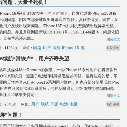
 又出问题，大量卡死机！
iPhone16系列已经发布有一个月时间了。自发布以来iPhone16设备
出现问题，刚发布那会被爆出屏幕容易断触，误触等情况。现在，又
量用户反馈出现新问题，iPhone16Pro系列机型频繁出现异常死机，
的问题。并且升级到最新版iOS18.0.1和iOS18.1Beta版本，问题依旧
。目前苹果还未回...
阅读全文
问题
用户
续航
iPhone16
电
读：11304次 | 标签：
0条评论
ne 16续航“滑铁卢”，用户齐呼失望
名科技媒体MacRumors的报道，一些iPhone16系列用户在将设备升
iOS18系统后，遭遇了电池消耗异常迅速的问题。值得注意的是，尽
要的反馈声音来自iPhone16系列用户群体，但也有部分使用旧款iPho
的用户在升级到iOS18系统后，同样反映遇到了类似的电池续航问题。
dit社区和苹果支持论...
阅读全文
用户
续航
问题
电池
电量
读：2340次 | 标签：
0条评论
冻屏”问题！
公司于近期发布了备受期待的iPadmini7，与前一代iPadmini6相比，i