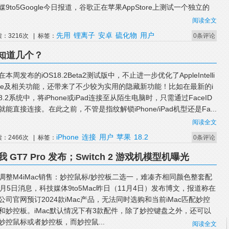
媒9to5Google今日报道，谷歌正在苹果AppStore上测试一个独立的
阅读全文
先用
锂离子
安卓
硫化物
用户
读：3216次 | 标签：
0条评论
你知道几个？
本周发布的iOS18.2Beta2测试版中，不止进一步优化了AppleIntelli
nce及相关功能，还带来了不少较为实用的隐藏新功能！比如在最新的i
18.2系统中，将iPhone或iPad连接至从陌生电脑时，只需通过FaceID
就能直接连接。在此之前，不管是指纹解锁iPhone/iPad机型还是Fa...
阅读全文
iPhone
连接
用户
苹果
18.2
读：2466次 | 标签：
0条评论
我 GT7 Pro 发布；Switch 2 游戏机模型机曝光
调整M4iMac销售：妙控鼠标/妙控板二选一，难凑齐相同颜色整套配
1月5日消息，科技媒体9to5Mac昨日（11月4日）发布博文，报道称在
公司官网预订2024款iMac产品，无法同时选购和当前iMac匹配妙控
和妙控板。iMac默认情况下有3款配件，除了妙控键盘之外，还可以
妙控鼠标或者妙控板，而妙控鼠...
阅读全文