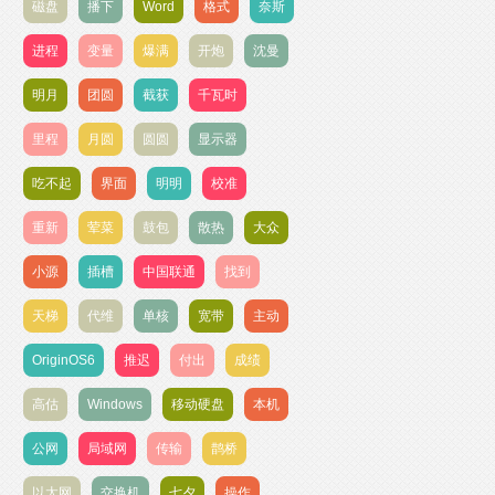
磁盘
播下
Word
格式
奈斯
进程
变量
爆满
开炮
沈曼
明月
团圆
截获
千瓦时
里程
月圆
圆圆
显示器
吃不起
界面
明明
校准
重新
荤菜
鼓包
散热
大众
小源
插槽
中国联通
找到
天梯
代维
单核
宽带
主动
OriginOS6
推迟
付出
成绩
高估
Windows
移动硬盘
本机
公网
局域网
传输
鹊桥
以太网
交换机
七夕
操作