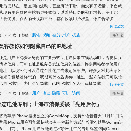
此后便只在一定区间内波动，甚至有所下滑。而没有了增量，平台就
从现有用户群体中挖掘更多收益，以维持自身的盈利增长。基于此，
「爱优腾」在内的长视频平台，都在收紧用户权益。像广告增多、...
阅读全文
腾讯
视频
会员
用户
权益
读：7371次 | 标签：
0条评论
黑客教你如何隐藏自己的IP地址
地址是用户上网验证身份的主要形式，用户从事在线活动时，需要从服
请求信息，而IP地址是服务器发送信息的位置。许多网站都存储用户
P地址，以便它们可以通过个性化广告来定位用户。许多人对此表示怀
如果你也是这样想的，我很高兴地告诉你，通过一些方法我们可以隐
己的IP地址。为什么要隐藏自己的IP地址？人们选择隐藏...
阅读全文
用户
地址
隐藏
可以
访问
读：6641次 | 标签：
0条评论
请固态电池专利；上海市消保委谈「先用后付」
将为苹果iPhone推出独立的GeminiApp，支持AI语音聊天11月11日消
苹果iPhone用户可能很快就会有一种新的方式与谷歌AI助手Gemini进
互。目前，iPhone用户只能通过谷歌应用中的专用标签访问Gemini。