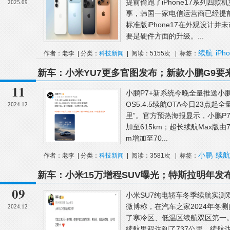
提前偷跑了iPhone17系列四款
2025.09
享，韩国一家电信运营商已经提前“
标准版iPhone17在外观设计并
要是硬件方面的升级。...
续航
iPho
作者：老李 | 分类：
科技新闻
| 阅读：5155次 | 标签：
迟
新车：小米YU7更多官图发布；新款小鹏G9要来
P7+新系统提升续航
11
小鹏P7+新系统今晚全量推送小
OS5.4.5续航OTA今日23点起
2024.12
里”。官方预热海报显示，小鹏P7
加至615km；超长续航Max版由7
m增加至70...
小鹏
续航
作者：老李 | 分类：
科技新闻
| 阅读：3581次 | 标签：
新车：小米15万增程SUV曝光；特斯拉明年发布
公布；赛德斯-AMGPureSpeed超跑发布
09
小米SU7纯电轿车冬季续航实测
微博称，在汽车之家2024年冬
2024.12
了寒冷区、低温区续航双区第一。
续航里程达到了737公里，续航达