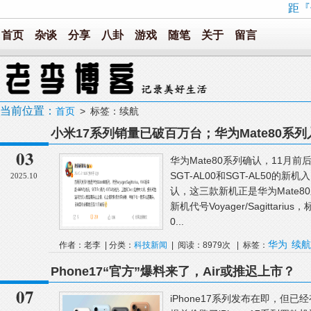
距『
首页
杂谈
分享
八卦
游戏
随笔
关于
留言
当前位置：
首页
> 标签：续航
小米17系列销量已破百万台；华为Mate80系列
市；2025年全国观影人次破10亿
03
华为Mate80系列确认，11月前
SGT-AL00和SGT-AL50的
2025.10
认，这三款新机正是华为Mate8
新机代号Voyager/Sagittar
0...
华为
续航
作者：老李 | 分类：
科技新闻
| 阅读：8979次 | 标签：
Phone17“官方”爆料来了，Air或推迟上市？
07
iPhone17系列发布在即，但