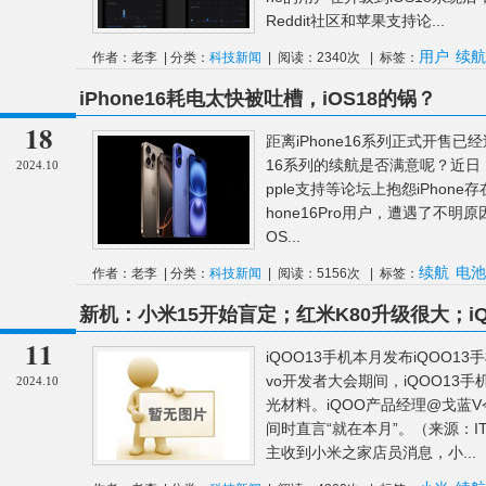
Reddit社区和苹果支持论...
用户
续航
作者：老李 | 分类：
科技新闻
| 阅读：2340次 | 标签：
iPhone16耗电太快被吐槽，iOS18的锅？
18
距离iPhone16系列正式开售已
16系列的续航是否满意呢？近日，不少
2024.10
pple支持等论坛上抱怨iPhone
hone16Pro用户，遭遇了不
OS...
续航
电池
作者：老李 | 分类：
科技新闻
| 阅读：5156次 | 标签：
新机：小米15开始盲定；红米K80升级很大；iQO
发这个黑科技
11
iQOO13手机本月发布iQOO1
vo开发者大会期间，iQOO13
2024.10
光材料。iQOO产品经理@戈蓝V
间时直言“就在本月”。（来源：
主收到小米之家店员消息，小...