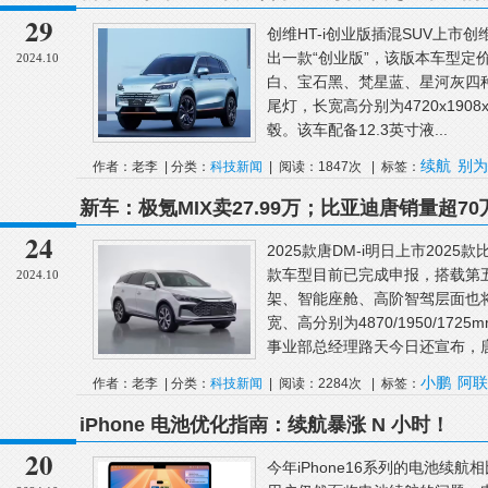
新车卖23万元
29
创维HT-i创业版插混SUV上市创
出一款“创业版”，该版本车型定价
2024.10
白、宝石黑、梵星蓝、星河灰四
尾灯，长宽高分别为4720x1908
毂。该车配备12.3英寸液...
续航
别为
作者：老李 | 分类：
科技新闻
| 阅读：1847次 | 标签：
新车：极氪MIX卖27.99万；比亚迪唐销量超
汽车进入阿联酋市场
24
2025款唐DM-i明日上市2025
款车型目前已完成申报，搭载第
2024.10
架、智能座舱、高阶智驾层面也
宽、高分别为4870/1950/17
事业部总经理路天今日还宣布，唐.
小鹏
阿联
作者：老李 | 分类：
科技新闻
| 阅读：2284次 | 标签：
iPhone 电池优化指南：续航暴涨 N 小时！
20
今年iPhone16系列的电池续