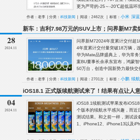
更为严苛的-25～-20℃超低温环境
小米
深蓝
作者：老李 | 分类：
科技新闻
| 阅读：2462次 | 标签：
新车：吉利7.98万元的SUV上市；问界新M7
光；小鹏P7+续航OTA开启公测
28
问界新M72024年度累计交付超
4年度累计交付量突破18万辆，
2024.11
华为Mate品牌盛典上，华为常
案BU董事长余承东宣布，鸿蒙智
50万台，创造中国新势力最快交付
小鹏
续航
作者：老李 | 分类：
科技新闻
| 阅读：2701次 | 标签：
iOS18.1 正式版续航测试来了！结果有点让人
04
iOS18.1续航测试苹果发布iO
个版本的续航水平感兴趣，而近日国外
2024.11
测试结果。和之前一样，测试设备为iPh
1、iPhone12、iPhone13以及