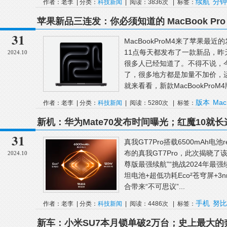
续航
分钟
作者：老李 | 分类：
科技新闻
| 阅读：3836次 | 标签：
苹果新品三连发：你必须知道的 MacBook Pro
31
MacBookProM4来了苹果
11点每天都发布了一款新品，昨天晚
2024.10
很多人已经知道了。不得不说，今
了，很多地方都是加量不加价，运
就来看看，新款MacBookProM4版
版本
Mac
作者：老李 | 分类：
科技新闻
| 阅读：5280次 | 标签：
前
新款
新机：华为Mate70发布时间曝光；红魔10就
真我GT7 Pro续航很猛
31
真我GT7Pro搭载6500mAh电
布的真我GT7Pro，此次揭晓了
2024.10
尊版最强续航”“挑战2024年最强
坦电池+超低功耗Eco²苍穹屏+
合带来“不可思议”...
手机
努比
作者：老李 | 分类：
科技新闻
| 阅读：4486次 | 标签：
新车：小米SU7本月锁单破2万台；史上最大的奔驰