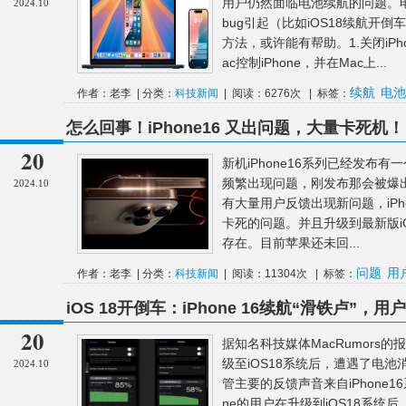
用户仍然面临电池续航的问题。
2024.10
bug引起（比如iOS18续航开
方法，或许能有帮助。1.关闭iPh
ac控制iPhone，并在Mac上...
续航
电池
作者：老李 | 分类：
科技新闻
| 阅读：6276次 | 标签：
怎么回事！iPhone16 又出问题，大量卡死机！
20
新机iPhone16系列已经发布有
频繁出现问题，刚发布那会被爆
2024.10
有大量用户反馈出现新问题，iPh
卡死的问题。并且升级到最新版iOS1
存在。目前苹果还未回...
问题
用
作者：老李 | 分类：
科技新闻
| 阅读：11304次 | 标签：
池
iOS 18开倒车：iPhone 16续航“滑铁卢”，
20
据知名科技媒体MacRumors的
级至iOS18系统后，遭遇了电
2024.10
管主要的反馈声音来自iPhone1
ne的用户在升级到iOS18系