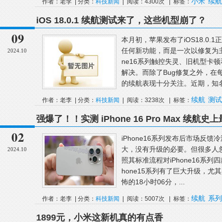
小米
续航
作者：老李 | 分类：
科技新闻
| 阅读：4300次 | 标签：
iOS 18.0.1 续航测试来了，这些机型崩了？
09
本月初，苹果发布了iOS18.0.1
任何新功能，而是一次以修复为主
2024.10
ne16系列触控失灵、旧机型卡
解决。而除了Bug修复之外，在
的续航表现十分关注。近期，知名.
续航
测试
作者：老李 | 分类：
科技新闻
| 阅读：3238次 | 标签：
强爆了！！实测 iPhone 16 Pro Max 续航史
02
iPhone16系列发布后市场反
大，没有升级的必要。但很多人忽略
2024.10
照其标准流程对iPhone16系
hone15系列有了巨大升级，尤其是
怖的18小时06分，...
续航
系列
作者：老李 | 分类：
科技新闻
| 阅读：5007次 | 标签：
iPhone16ProMax
1899元，小米这新机真的有点香