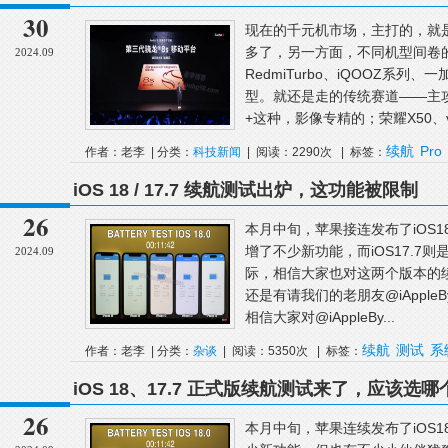
30
现在的千元机市场，主打的，就
多了，另一方面，不同机型间卷
2024.09
RedmiTurbo、iQOOZ系
型。就还是走的传统赛道——主攻
+这种，影像专精的；荣耀X50、vivo
续航
Pro
作者：老李 | 分类：
科技新闻
| 阅读：2290次 | 标签：
iOS 18 / 17.7 续航测试出炉，这功能被限制
26
本月中旬，苹果接连发布了iOS18和
增了不少新功能，而iOS17.7
2024.09
际，相信大家也对这两个版本的
还是有请我们的老朋友@iApple
相信大家对@iAppleBy...
续航
测试
系
作者：老李 | 分类：
杂谈
| 阅读：5350次 | 标签：
iOS 18、17.7 正式版续航测试来了，应该选哪
26
本月中旬，苹果连续发布了iOS18和