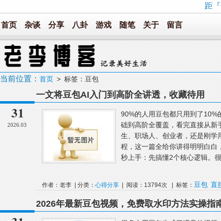
距『
首页
杂谈
分享
八卦
游戏
随笔
关于
留言
当前位置：
首页
> 标签：豆包
一文将豆包AI入门到高阶全讲透，收藏待用
31
90%的人用豆包都只用到了10%
础到高阶全覆盖，看完直接从新
2026.03
生、职场人、创业者，还是刚学
程，这一篇全给你讲得明明白白
秒上手：先搞懂2个核心逻辑。很
豆包
直
作者：老李 | 分类：
心得分享
| 阅读：13794次 | 标签：
2026年最新豆包视频，免费取水印方法实操指