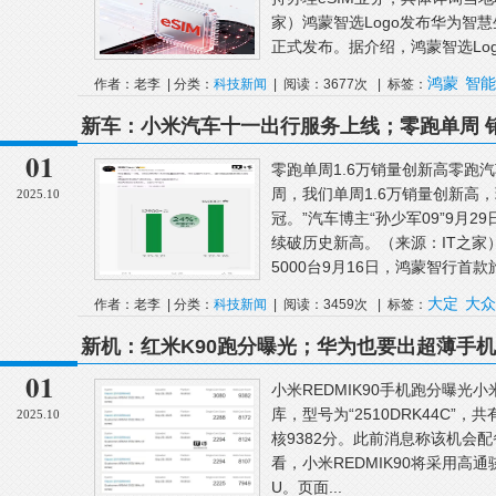
家）鸿蒙智选Logo发布华为智慧
正式发布。据介绍，鸿蒙智选Logo
鸿蒙
智能
作者：老李 | 分类：
科技新闻
| 阅读：3677次 | 标签：
新车：小米汽车十一出行服务上线；零跑单周 销
15000台；一汽大众抽新车免费开一年
01
零跑单周1.6万销量创新高零跑汽
周，我们单周1.6万销量创新高
2025.10
冠。”汽车博主“孙少军09”9月2
续破历史新高。（来源：IT之家
5000台9月16日，鸿蒙智行首款旅
大定
大众
作者：老李 | 分类：
科技新闻
| 阅读：3459次 | 标签：
新机：红米K90跑分曝光；华为也要出超薄手机；O
耀Magic8 Pro真机长这样
01
小米REDMIK90手机跑分曝光小米R
库，型号为“2510DRK44C”
2025.10
核9382分。此前消息称该机会配
看，小米REDMIK90将采用高通骁
U。页面...