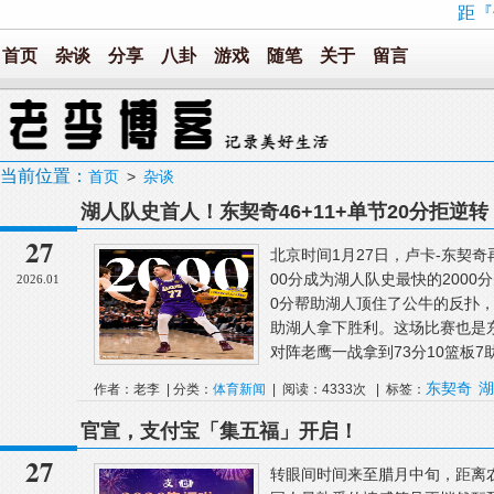
距『
首页
杂谈
分享
八卦
游戏
随笔
关于
留言
当前位置：
首页
>
杂谈
湖人队史首人！东契奇46+11+单节20分拒逆转
27
北京时间1月27日，卢卡-东契奇
00分成为湖人队史最快的200
2026.01
0分帮助湖人顶住了公牛的反扑，全
助湖人拿下胜利。这场比赛也是
对阵老鹰一战拿到73分10篮板7助攻
东契奇
湖
作者：老李 | 分类：
体育新闻
| 阅读：4333次 | 标签：
官宣，支付宝「集五福」开启！
27
转眼间时间来至腊月中旬，距离