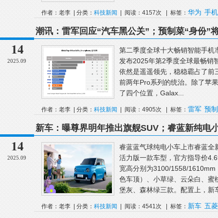
华为
手机
作者：老李 | 分类：
科技新闻
| 阅读：4157次 | 标签：
潮讯：雷军回应“汽车黑公关”；预制菜“身份”将迎
了；OriginOS6互联升级
14
第二季度全球十大畅销智能手机市场调研
发布2025年第2季度全球最畅销智
2025.09
依然是遥遥领先，稳稳霸占了前三位
前两年Pro系列的统治。除了苹
了四个位置，Galax...
雷军
预制
作者：老李 | 分类：
科技新闻
| 阅读：4905次 | 标签：
列
新车：曝尊界明年推出旗舰SUV；睿蓝新纯电小车4
车图曝光；追觅汽车宣布完成首轮融资
14
睿蓝蓝气球纯电小车上市睿蓝全
活力版一款车型，官方指导价4.6
2025.09
宽高分别为3100/1558/161
色车顶）、小草绿、云朵白、蜜
堡灰、森林绿三款。配置上，新车提供
新车
五菱
作者：老李 | 分类：
科技新闻
| 阅读：4541次 | 标签：