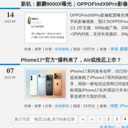
新机：麒麟9000X曝光；OPPOFindX9Pro
一大波国产Air手机要来了
14
OPPOFindX9Pro影像配置
手机影像规格，预计为OPPOFindX
2025.09
1/1.28"主摄、50Mp超广角、200
+3P内对焦，支持长焦微距、2Mp
单核
麒麟
作者：老李 | 分类：
科技新闻
| 阅读：5207次 | 标签：
Phone17“官方”爆料来了，Air或推迟上市？
07
iPhone17系列发布在即，但
提前偷跑了iPhone17系列四款
2025.09
享，韩国一家电信运营商已经提前“
标准版iPhone17在外观设计并
要是硬件方面的升级。...
续航
iPho
作者：老李 | 分类：
科技新闻
| 阅读：5155次 | 标签：
迟
第1/75页 每页10条,共750条记录
1
2
3
4
联系我们
-
免