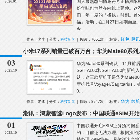
国人最熟悉的情感符号正悄然酝
2026.01
份年味也悄然在向线上延伸。这
们一年一度的「撒钱」时刻。首
福」活动，在1月27日如期而至
今...
红包
腾讯
作者：老李 | 分类：
科技新闻
| 阅读：7051次 | 标签：
小米17系列销量已破百万台；华为Mate80系列
市；2025年全国观影人次破10亿
03
华为Mate80系列确认，11月前
SGT-AL00和SGT-AL50的
2025.10
认，这三款新机正是华为Mate8
新机代号Voyager/Sagittar
0...
华为
续航
作者：老李 | 分类：
科技新闻
| 阅读：8947次 | 标签：
潮讯：鸿蒙智选Logo发布；中国联通eSIM
全事故；苹果发布iOS 26.0.1正式版更新
01
中国联通开启eSIM业务预约据悉
约，目前还无法办理。根据预约页
2025.10
持办理eSIM业务，具体详询当地